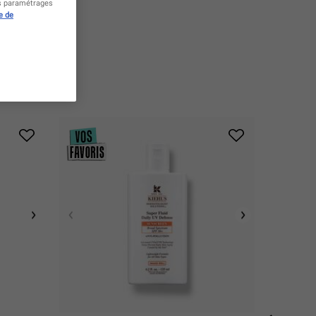
es paramétrages
e de