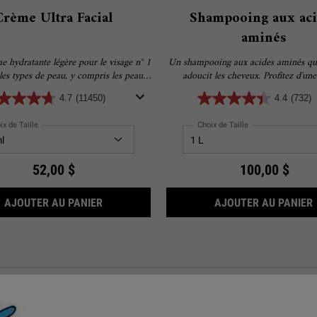
Crème Ultra Facial
Shampooing aux aci
aminés
 hydratante légère pour le visage n° 1
Un shampooing aux acides aminés qui
les types de peau, y compris les peaux
adoucit les cheveux. Profitez d'un
 Formulée avec 4,5 % de squalane pour
d'emballage durable sur nous! Rec
4.7
(11450)
4.4
(732)
ne hydratation de 24 heures pour une
bouteille Refill-A-Bottle gratuite avec
peau plus douce et plus lisse.
de d'un sachet rechargeable 
ix de Taille
Choix de Taille
52,00 $
100,00 $
YEUX À L’AVOCAT
CRÈME ULTRA FACIAL
AJOUTER AU PANIER
AJOUTER AU PANIER