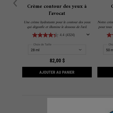
Crème contour des yeux à
l’avocat
Une crème hydratante pour le contour des yeux
Notre crème
qui dégonfle et illumine le dessous de l'œil.
pour tous 
sensibles.
4.4
(4324)
offrir u
Choix de Taille
Cho
82,00 $
CRÈME CONTOUR DES 
AJOUTER AU PANIER