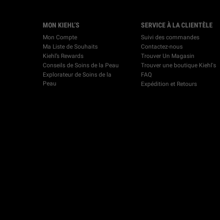
Footer navigation
MON KIEHL’S
SERVICE À LA CLIENTÈLE
Mon Compte
Suivi des commandes
Ma Liste de Souhaits
Contactez-nous
Kiehl’s Rewards
Trouver Un Magasin
Conseils de Soins de la Peau
Trouver une boutique Kiehl's
Explorateur de Soins de la
FAQ
Peau
Expédition et Retours