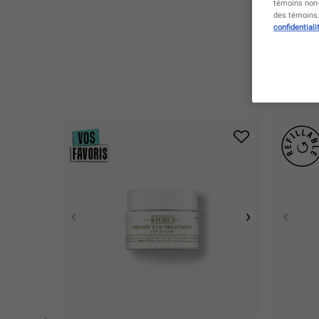
témoins non-
des témoins. 
confidentiali