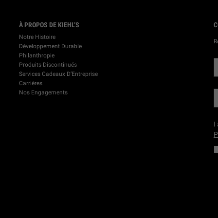
À PROPOS DE KIEHL’S
C
Notre Histoire
R
Développement Durable
Philanthropie
Produits Discontinués
Services Cadeaux D’Entreprise
Carrières
Nos Engagements
I
P