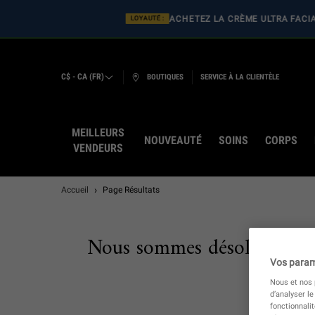
ACHETEZ LA CRÈME
LOYAUTÉ :
C$ - CA (FR)
BOUTIQUES
SERVICE À LA CLIENTÈLE
MEILLEURS
NOUVEAUTÉ
SOINS
CORPS
VENDEURS
Main content
Accueil
Page Résultats
Nous sommes désolés, il n’y
Vos param
Nous et nos p
d’analyser le
fonctionnali