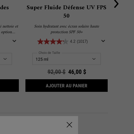
des
Super Fluide Défense UV FPS
Les
50
 nettoie et
Soin hydratant avec écran solaire haute
Une Routine
e option
protection SPF 50+
evez une
4.2
(1017)
 votre achat
!
Choix de Taille
Old price
92,00 $
New price
46,00 $
SHAMPOOING AUX ACIDES AMINÉS
SUPER FLUIDE DÉFENSE
AJOUTER AU PANIER