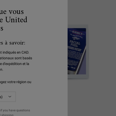
que vous
e United
es
s à savoir:
nt indiqués en CAD.
rnationaux sont basés
e d'expédition et la
on.
gez votre région ou
E
HOMMES
if you have questions
l shipping.