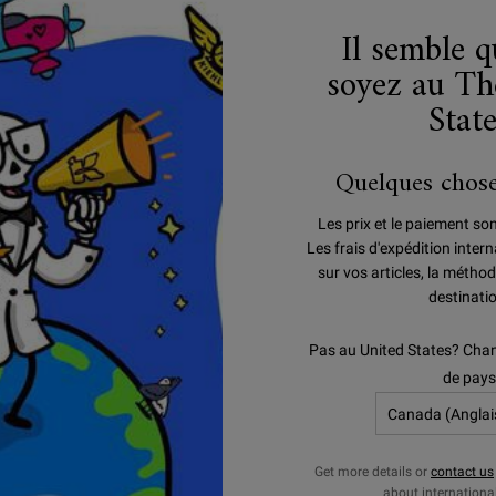
Il semble 
soyez au Th
Stat
Quelques chose
Les prix et le paiement so
Les frais d'expédition inte
sur vos articles, la méthod
destinati
Pas au United States? Chan
ULTRA FACIAL
PROTECTION SOLAIR
de pays
Get more details or
contact us
about internationa