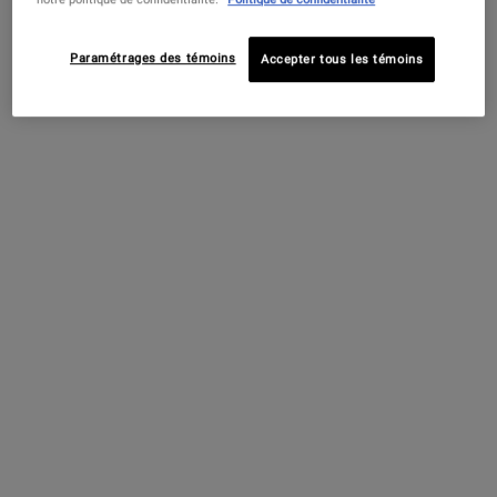
excessive de sébum pour une peau sans brillance, fraîche
et d'apparence plus saine toute la journée. La crème gel
Paramétrages des témoins
Accepter tous les témoins
hydratante sans alcool à absorption rapide pénètre
immédiatement dans la peau pour aider à réduire
visiblement la brillance et à minimiser visiblement les
pores au fil du temps pour une peau qui semble hydratée,
rafraîchie et équilibrée.
A quoi ça sert
Principaux ingrédients
Mode d’emploi
PDP Routine Section
Complétez votre routine