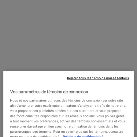
REJOIGNEZ MY KIEHL’S REWARDS
Vous gagnerez 96 points avec cet achat
GAGNEZ DES POINTS
PDP Find A Store Section
RÉSERVEZ MAINTENANT!
Réserver ma consultation
Réservez une consultation en magasin ou en ligne pour découvrir
votre routine de soins de la peau personnalisée!
PDP Sections Accordion
Rejeter tous les témoins non-essentiels
Qu'est-ce que c'est
Vos paramètres de témoins de connexion
Nous et nos partenaires utilisons des témoins de connexion sur notre site
afin d’améliorer votre expérience utilisateur, d’analyser le trafic de notre site,
vous proposer des publicités ciblées sur des sites tiers et vous proposer
des fonctionnalités disponibles sur les réseaux sociaux. Vous pouvez gérer
Avec son pouvoir hydratant 24 heures sur 24, ce gel
à tout moment vos préférences, activer des témoins non-essentiels et vous
hydratant pour peaux grasses à normales a un effet
renseigner davantage en lien avec notre utilisation de témoins dans les
rafraîchissant pour revigorer tout en aidant à maintenir
paramétrages des témoins. Pour en savoir plus sur les témoins, consultez
l'équilibre hydrique de la peau et à réguler la production
notre politique de confidentialité.
Politique de confidentialité