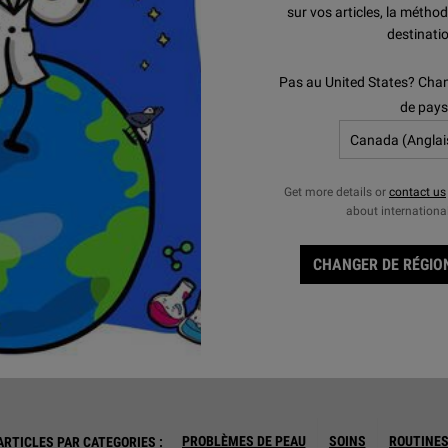
sur vos articles, la méthod
destinati
Pas au United States? Chan
de pays
INGREDIENTS
Get more details or
contact us
What is Collagen Banking?
about internationa
CHANGER DE RÉGION
VOIR PLUS
PROBLÈMES DE PEAU
SOINS
ROUTINE
ARTICLES PAR CATEGORIES :