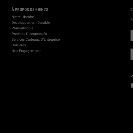
À PROPOS DE KIEHL’S
C
Notre Histoire
R
Développement Durable
Philanthropie
Produits Discontinués
Services Cadeaux D’Entreprise
Carrières
Nos Engagements
I
P