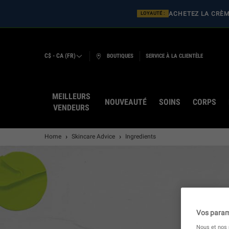
ACHETEZ LA CRÈME
LOYAUTÉ :
C$ - CA (FR)
BOUTIQUES
SERVICE À LA CLIENTÈLE
MEILLEURS
NOUVEAUTÉ
SOINS
CORPS
VENDEURS
Main content
Home
Skincare Advice
Ingredients
Consei
Vos param
Nous et nos p