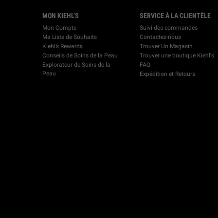
Footer navigation
MON KIEHL’S
SERVICE À LA CLIENTÈLE
Mon Compte
Suivi des commandes
Ma Liste de Souhaits
Contactez-nous
Kiehl’s Rewards
Trouver Un Magasin
Conseils de Soins de la Peau
Trouver une boutique Kiehl's
Explorateur de Soins de la
FAQ
Peau
Expédition et Retours