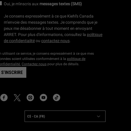
Oui, je m'inscris aux
messages textes (SMS)
Je consens expressément à ce que Kiehl's Canada
m’envoie des messages textes. Je comprends que je
peux me désabonner à tout moment en envoyant
ARRET. Pour plus d'informations, consultez la
politique
de confidentialité
ou
contactez-nous
.
n utilisant ce service, je consens expressément à ce que mes
onnées soient utilisées conformément à la
politique de
onfidentialité.
Contactez nous
pour plus de détails.
S'INSCRIRE
OCATION:
C$ - CA (FR)