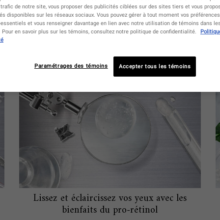
 trafic de notre site, vous proposer des publicités ciblées sur des sites tiers et vous propo
tés disponibles sur les réseaux sociaux. Vous pouvez gérer à tout moment vos préférences,
essentiels et vous renseigner davantage en lien avec notre utilisation de témoins dans l
Pour en savoir plus sur les témoins, consultez notre politique de confidentialité.
Politiqu
té
Paramétrages des témoins
Accepter tous les témoins
Lissez et éclaircissez vos yeux avec les
bienfaits du pro-rétinol