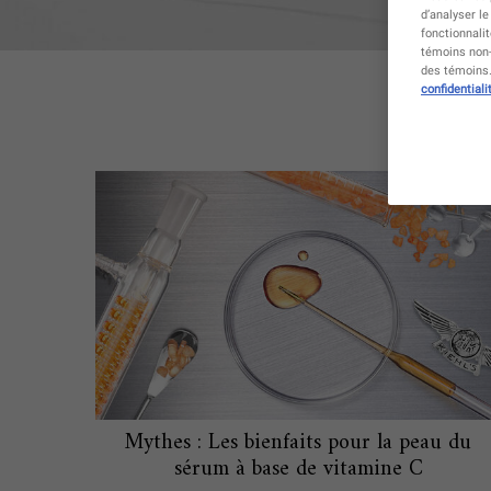
d’analyser le
fonctionnali
témoins non-
des témoins. 
confidentiali
Mythes : Les bienfaits pour la peau du
sérum à base de vitamine C