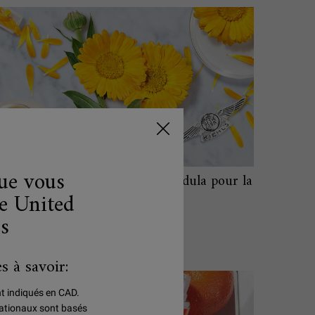
que vous
Découvrez les bienfaits du calendula pour la
e United
peau
es
s à savoir:
nt indiqués en CAD.
rnationaux sont basés