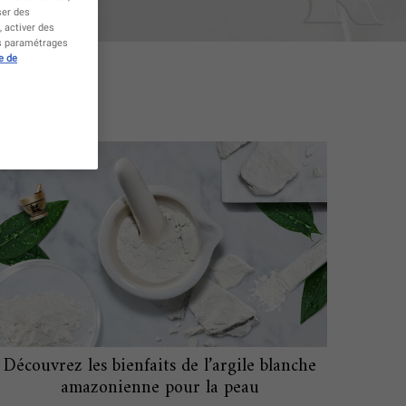
ser des
 activer des
es paramétrages
e de
Découvrez les bienfaits de l’argile blanche
amazonienne pour la peau