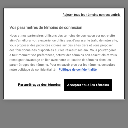
PDP Sections Accordion
Qu'est-ce que c'est
Rejeter tous les témoins non-essentiels
Vos paramètres de témoins de connexion
Nous et nos partenaires utilisons des témoins de connexion sur notre site
afin d’améliorer votre expérience utilisateur, d’analyser le trafic de notre site,
vous proposer des publicités ciblées sur des sites tiers et vous proposer
des fonctionnalités disponibles sur les réseaux sociaux. Vous pouvez gérer
à tout moment vos préférences, activer des témoins non-essentiels et vous
renseigner davantage en lien avec notre utilisation de témoins dans les
paramétrages des témoins. Pour en savoir plus sur les témoins, consultez
notre politique de confidentialité.
Politique de confidentialité
Paramétrages des témoins
Accepter tous les témoins
Notre première lotion corporelle hydratante pour peaux
sensibles est spécialement formulée avec du squalane et
de puissants pro-céramides qui agissent pour hydrater la
peau en profondeur jusqu'à 3 jours, même sous la
douche. Formulée pour être absorbée par la peau en 3
secondes pour une hydratation longue durée, notre lotion