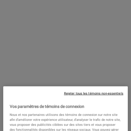
One fragrance only
Grapefruit
Selected
, 1 of 1
1 L
250 ml
80,00 $
38,00 $
Selected
, 1 of 3
Selected
The product variation
, 2 of 3
(0,08 $ / ml)
(0,15 $ / ml)
1 L Refill
75,00 $
Selected
, 3 of 3
(0,08 $ / ml)
Rejeter tous les témoins non-essentiels
EN STOCK
Vos paramètres de témoins de connexion
VÉRIFIER LES DISPONIBILITÉS EN BOUTIQUE
Nous et nos partenaires utilisons des témoins de connexion sur notre site
afin d’améliorer votre expérience utilisateur, d’analyser le trafic de notre site,
vous proposer des publicités ciblées sur des sites tiers et vous proposer
REJOIGNEZ MY KIEHL’S REWARDS
des fonctionnalités disponibles sur les réseaux sociaux. Vous pouvez gérer