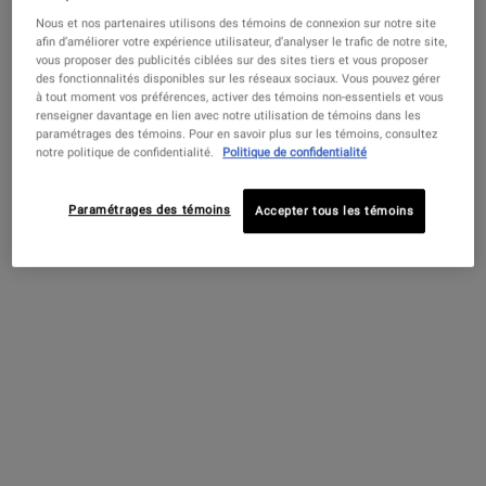
PDP Sections Accordion
Nous et nos partenaires utilisons des témoins de connexion sur notre site
afin d’améliorer votre expérience utilisateur, d’analyser le trafic de notre site,
Qu'est-ce que c'est
vous proposer des publicités ciblées sur des sites tiers et vous proposer
des fonctionnalités disponibles sur les réseaux sociaux. Vous pouvez gérer
à tout moment vos préférences, activer des témoins non-essentiels et vous
renseigner davantage en lien avec notre utilisation de témoins dans les
paramétrages des témoins. Pour en savoir plus sur les témoins, consultez
Ce tonique doux non desséchant pour les peaux grasses
notre politique de confidentialité.
Politique de confidentialité
et normales aide à réduire l'excès de sébum tout en
éliminant la saleté et le sébum. Rafraîchissez votre peau
Paramétrages des témoins
Accepter tous les témoins
avec notre tonique facial sans alcool. Apaisez et tonifiez
votre peau pour une peau plus fraîche et plus saine.
A quoi ça sert
Principaux ingrédients
Mode d’emploi