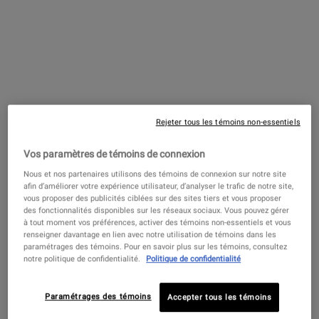
4.7
(11450)
Choix de Taille
52,00 $
―
AJOUTER AU PANIER
CRÈME 
Rejeter tous les témoins non-essentiels
Tonique Visage Ultra Facial
4.4
(452)
Vos paramètres de témoins de connexion
Choix de Taille
Nous et nos partenaires utilisons des témoins de connexion sur notre site
afin d’améliorer votre expérience utilisateur, d’analyser le trafic de notre site,
vous proposer des publicités ciblées sur des sites tiers et vous proposer
des fonctionnalités disponibles sur les réseaux sociaux. Vous pouvez gérer
à tout moment vos préférences, activer des témoins non-essentiels et vous
36,00 $
―
AJOUTER AU PANIER
TONIQUE
renseigner davantage en lien avec notre utilisation de témoins dans les
paramétrages des témoins. Pour en savoir plus sur les témoins, consultez
Sérum quotidien microdose de
notre politique de confidentialité.
Politique de confidentialité
rétinol pour le renouvellement de la
peau
Paramétrages des témoins
Accepter tous les témoins
4.5
(4263)