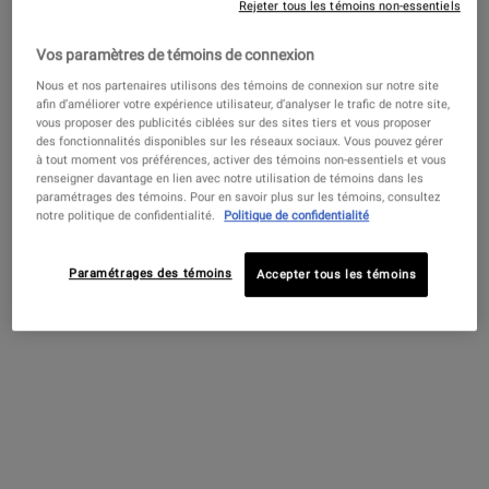
aux plantes
Rejeter tous les témoins non-essentiels
4.5
(224)
Vos paramètres de témoins de connexion
Choix de Taille
Nous et nos partenaires utilisons des témoins de connexion sur notre site
afin d’améliorer votre expérience utilisateur, d’analyser le trafic de notre site,
vous proposer des publicités ciblées sur des sites tiers et vous proposer
des fonctionnalités disponibles sur les réseaux sociaux. Vous pouvez gérer
36,00 $
―
AJOUTER AU PANIER
TONIQU
à tout moment vos préférences, activer des témoins non-essentiels et vous
renseigner davantage en lien avec notre utilisation de témoins dans les
paramétrages des témoins. Pour en savoir plus sur les témoins, consultez
notre politique de confidentialité.
Politique de confidentialité
PDP Find A Store Section
RÉSERVEZ MAINTENANT!
Réserver ma consultation
Réservez une consultation en magasin ou en ligne pour découvrir
Paramétrages des témoins
Accepter tous les témoins
votre routine de soins de la peau personnalisée!
PDP Sections Accordion
Qu'est-ce que c'est
Ce nettoyant doux au concombre est formulé de manière