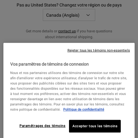
Pas au United States? Changez votre région ou de pays
Get more details or
contact us
if you have questions
about international shipping.
Crème super multi-correctrice
Rejeter tous les témoins non-essentiels
CHANGER DE RÉGION OU DE PAYS
Une crème anti-âge pour le visage et le
cou cliniquement prouvée pour réduire
Vos paramètres de témoins de connexion
les rides, unifier le teint et lisser la texture
de la peau.
4.0
(2294)
Nous et nos partenaires utilisons des témoins de connexion sur notre site
afin d’améliorer votre expérience utilisateur, d’analyser le trafic de notre site,
Choix de Taille
vous proposer des publicités ciblées sur des sites tiers et vous proposer
des fonctionnalités disponibles sur les réseaux sociaux. Vous pouvez gérer
à tout moment vos préférences, activer des témoins non-essentiels et vous
renseigner davantage en lien avec notre utilisation de témoins dans les
103,00 $
paramétrages des témoins. Pour en savoir plus sur les témoins, consultez
notre politique de confidentialité.
Politique de confidentialité
CRÈME SUPER MULTI-CORRECTRICE
AJOUTER AU PANIER
Paramétrages des témoins
Accepter tous les témoins