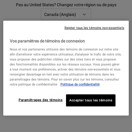
Pas au United States? Changez votre région ou de pays
Crème de Corps
Crème de Corps
Rejeter tous les témoins non-essentiels
Get more details or
contact us
if you have questions
about international shipping.
Une crème hydratante riche pour le corps
Une crème hydratante riche pour le corps
Vos paramètres de témoins de connexion
pour les peaux sèches, formulée avec du
pour les peaux sèches, formulée avec du
beurre de cacao et du bêta-carotène.
beurre de cacao et du bêta-carotène.
Nous et nos partenaires utilisons des témoins de connexion sur notre site
CHANGER DE RÉGION OU DE PAYS
4.6
(2252)
4.6
(2252)
afin d’améliorer votre expérience utilisateur, d’analyser le trafic de notre site,
vous proposer des publicités ciblées sur des sites tiers et vous proposer
Choix de Taille
Choix de Taille
des fonctionnalités disponibles sur les réseaux sociaux. Vous pouvez gérer
à tout moment vos préférences, activer des témoins non-essentiels et vous
renseigner davantage en lien avec notre utilisation de témoins dans les
paramétrages des témoins. Pour en savoir plus sur les témoins, consultez
85,00 $
120,00 $
notre politique de confidentialité.
Politique de confidentialité
CRÈME DE CORPS
CRÈME
AJOUTER AU PANIER
AJOUTER AU PANIER
Paramétrages des témoins
Accepter tous les témoins
Vous Pouvez Aussi Aimer