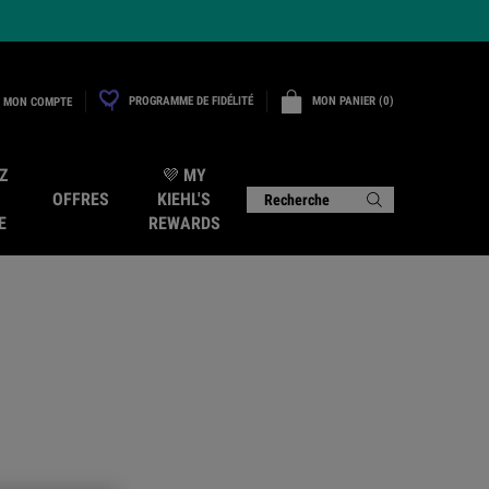
PROGRAMME DE FIDÉLITÉ
MON PANIER
0
MON COMPTE
0 PRODUCT IN CART
Z
💜 MY
OFFRES
KIEHL'S
Recherche
E
REWARDS