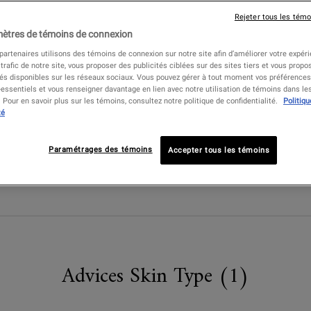
Rejeter tous les témo
ètres de témoins de connexion
artenaires utilisons des témoins de connexion sur notre site afin d’améliorer votre expérie
 trafic de notre site, vous proposer des publicités ciblées sur des sites tiers et vous propo
tés disponibles sur les réseaux sociaux. Vous pouvez gérer à tout moment vos préférences,
ROUTINES
essentiels et vous renseigner davantage en lien avec notre utilisation de témoins dans l
Pour en savoir plus sur les témoins, consultez notre politique de confidentialité.
Politiqu
How To Incorporate Emulsions Into Your
té
Skincare Routine
Paramétrages des témoins
Accepter tous les témoins
Advices Skin Type (1)