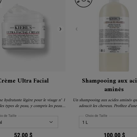
Crème Ultra Facial
Shampooing aux aci
aminés
 hydratante légère pour le visage n° 1
Un shampooing aux acides aminés qui
les types de peau, y compris les peaux
adoucit les cheveux. Profitez d'un
 Formulée avec 4,5 % de squalane pour
d'emballage durable sur nous! Rec
ne hydratation de 24 heures pour une
bouteille Refill-A-Bottle gratuite avec
ix de Taille
Choix de Taille
peau plus douce et plus lisse.
de d'un sachet rechargeable 
52,00 $
100,00 $