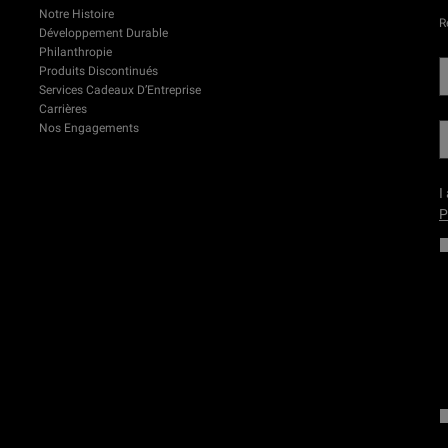
Notre Histoire
R
Développement Durable
Philanthropie
Produits Discontinués
Services Cadeaux D’Entreprise
Carrières
Nos Engagements
I
P