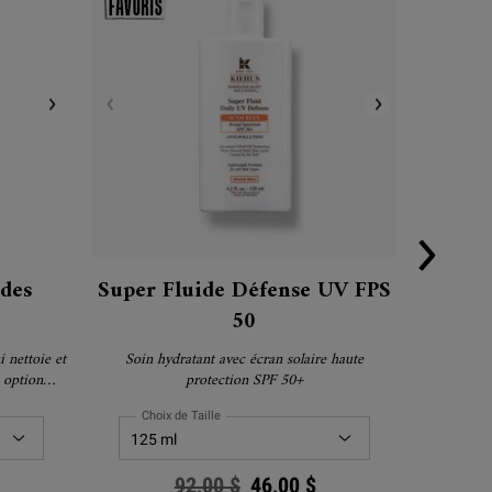
des
Super Fluide Défense UV FPS
Les
50
 nettoie et
Soin hydratant avec écran solaire haute
Une Routine
e option
protection SPF 50+
evez une
 votre achat
Choix de Taille
!
Old price
92,00 $
New price
46,00 $