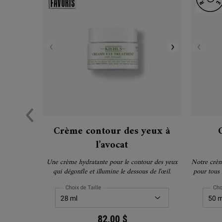
Crème contour des yeux à
l’avocat
Une crème hydratante pour le contour des yeux
Notre crème
qui dégonfle et illumine le dessous de l'œil.
pour tous 
sensibles.
offrir u
Choix de Taille
Cho
82,00 $