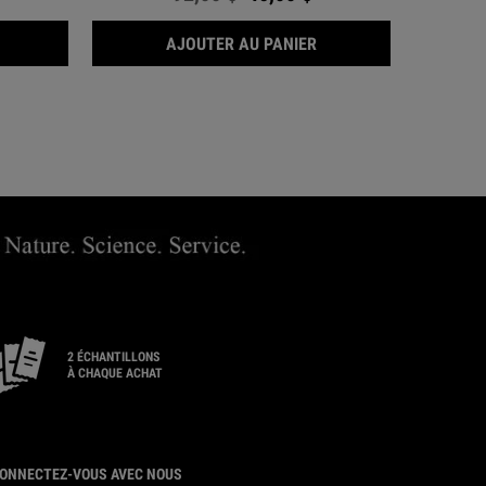
SHAMPOOING AUX ACIDES AMINÉS
SUPER FLUIDE DÉFENSE
AJOUTER AU PANIER
2 ÉCHANTILLONS
À CHAQUE ACHAT
ONNECTEZ-VOUS AVEC NOUS