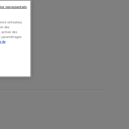
ins non-essentiels
nce utilisateur,
ser des
 activer des
es paramétrages
e de