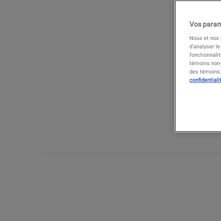
Vos param
Nous et nos p
d’analyser le
fonctionnali
témoins non-
des témoins. 
confidentiali