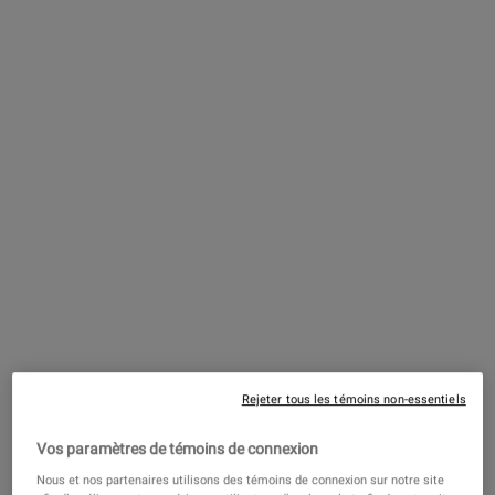
Clearly Corrective™ Nettoyant
éclaircissant et exfoliant
4.1
(407)
Une Taille Disponible
150 ml
48,50 $
―
AJOUTER AU PANIER
CLEARL
Clearly Corrective™ Solution Taches
Brunes
4.1
(3370)
Choix de Taille
Rejeter tous les témoins non-essentiels
89,00 $
―
AJOUTER AU PANIER
CLEARL
Vos paramètres de témoins de connexion
Super Fluide Défense UV FPS 50
Nous et nos partenaires utilisons des témoins de connexion sur notre site