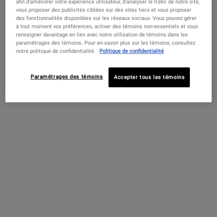
afin d’améliorer votre expérience utilisateur, d’analyser le trafic de notre site,
4.2
(1017)
vous proposer des publicités ciblées sur des sites tiers et vous proposer
Choix de Taille
des fonctionnalités disponibles sur les réseaux sociaux. Vous pouvez gérer
à tout moment vos préférences, activer des témoins non-essentiels et vous
renseigner davantage en lien avec notre utilisation de témoins dans les
paramétrages des témoins. Pour en savoir plus sur les témoins, consultez
notre politique de confidentialité.
Politique de confidentialité
OLD PRICE
NEW PRICE
92,00 $
46,00 $
―
AJOUTER AU
PANIER
SUPER FLUIDE DÉFEN
Paramétrages des témoins
Accepter tous les témoins
PDP Find A Store Section
RÉSERVEZ MAINTENANT!
Réserver ma consultation
Réservez une consultation en magasin ou en ligne pour découvrir
votre routine de soins de la peau personnalisée!
PDP Sections Accordion
Qu'est-ce que c'est
Avec une texture légère, notre eau de traitement
éclaircissant la peau avec des minéraux éclaircissants