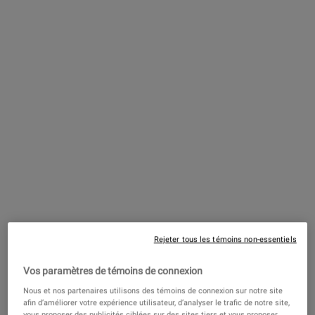
4.3
(1315)
Choix de Taille
120,00 $
―
AJOUTER AU PANIER
SUPER 
Crème Réparatrice de Nuit Légère
Riche en Omégas
4.4
(1017)
Une Taille Disponible
50 ml
81,00 $
―
AJOUTER AU PANIER
CRÈME 
Rejeter tous les témoins non-essentiels
PDP Find A Store Section
Vos paramètres de témoins de connexion
RÉSERVEZ MAINTENANT!
Réserver ma consultation
Nous et nos partenaires utilisons des témoins de connexion sur notre site
Réservez une consultation en magasin ou en ligne pour découvrir
afin d’améliorer votre expérience utilisateur, d’analyser le trafic de notre site,
votre routine de soins de la peau personnalisée!
vous proposer des publicités ciblées sur des sites tiers et vous proposer