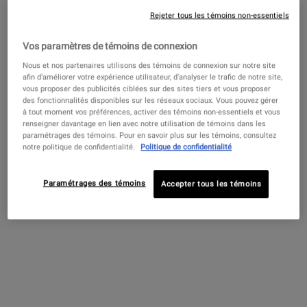
Pas au United States? Changez votre région ou de pays
Rejeter tous les témoins non-essentiels
Vos paramètres de témoins de connexion
Affiner
Sort:
Filters menu
Nous et nos partenaires utilisons des témoins de connexion sur notre site
Get more details or
contact us
if you have questions
afin d’améliorer votre expérience utilisateur, d’analyser le trafic de notre site,
about international shipping.
vous proposer des publicités ciblées sur des sites tiers et vous proposer
des fonctionnalités disponibles sur les réseaux sociaux. Vous pouvez gérer
à tout moment vos préférences, activer des témoins non-essentiels et vous
CHANGER DE RÉGION OU DE PAYS
renseigner davantage en lien avec notre utilisation de témoins dans les
paramétrages des témoins. Pour en savoir plus sur les témoins, consultez
notre politique de confidentialité.
Politique de confidentialité
Paramétrages des témoins
Accepter tous les témoins
Eau de toilette au musc en
vaporisateur
Une version contemporaine de notre