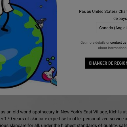
Experte de confiance da
directrice scientifique 
Pas au United States? Chan
dans notre communicati
de pays
développement de prod
Get more details or
contact us
about internationa
CHANGER DE RÉGION
NOTRE HÉRITAGE
as an old-world apothecary in New York's East Village, Kiehl's ut
er 170 years of skincare expertise to offer personalized service 
ious skincare for all, under the highest standards of quality, saf