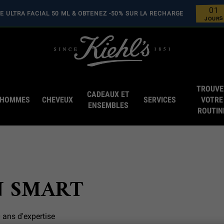
1
0
 ULTRA FACIAL 50 ML & OBTENEZ -50% SUR LA RECHARGE
0
0
JOURS
TROUVE
CADEAUX ET
HOMMES
CHEVEUX
SERVICES
VOTRE
ENSEMBLES
ROUTIN
N SMART
0 ans d'expertise