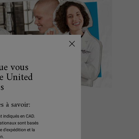
que vous
e United
es
s à savoir:
E DR NANCY S'EN
nt indiqués en CAD.
rnationaux sont basés
e d'expédition et la
on.