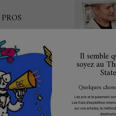
 PROS
n soins de la peau
à résoudre tous vos
Il semble 
soyez au Th
Stat
Quelques chose
LAISSEZ L
Les prix et le paiement so
OCCUPER
Les frais d'expédition inte
sur vos articles, la méthod
destinati