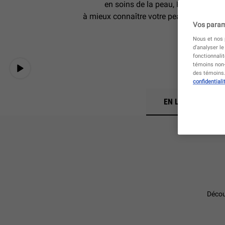
en soins de la peau, Kiehl's est là
à mieux connaître votre peau, en appare
Vos param
Nous et nos p
d’analyser le
fonctionnali
témoins non-
des témoins. 
confidentiali
EN LIGNE
Décou