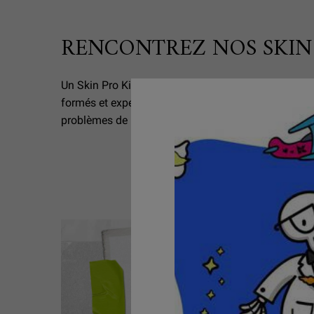
RENCONTREZ NOS SKIN
Un Skin Pro Kiehl's est l'un des 4 700 consultants e
formés et experts dans 67 pays qui se consacrent 
problèmes de peau.