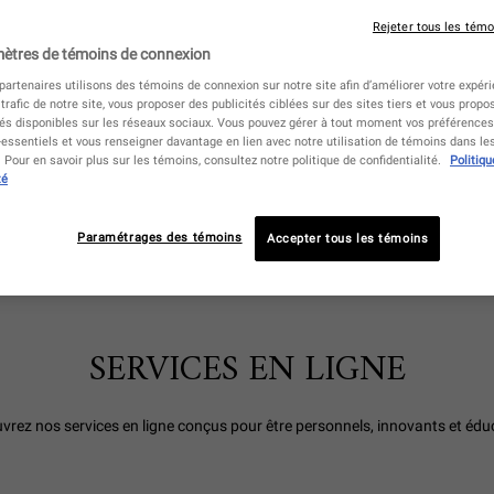
 pour vous aider
Rejeter tous les témo
nce et en profondeur.
ètres de témoins de connexion
artenaires utilisons des témoins de connexion sur notre site afin d’améliorer votre expérie
 trafic de notre site, vous proposer des publicités ciblées sur des sites tiers et vous propo
tés disponibles sur les réseaux sociaux. Vous pouvez gérer à tout moment vos préférences,
essentiels et vous renseigner davantage en lien avec notre utilisation de témoins dans l
Pour en savoir plus sur les témoins, consultez notre politique de confidentialité.
Politiqu
té
EN MAGASIN
ÉDUCATION SUR LES SOINS
Paramétrages des témoins
Accepter tous les témoins
SERVICES EN LIGNE
vrez nos services en ligne conçus pour être personnels, innovants et éduc