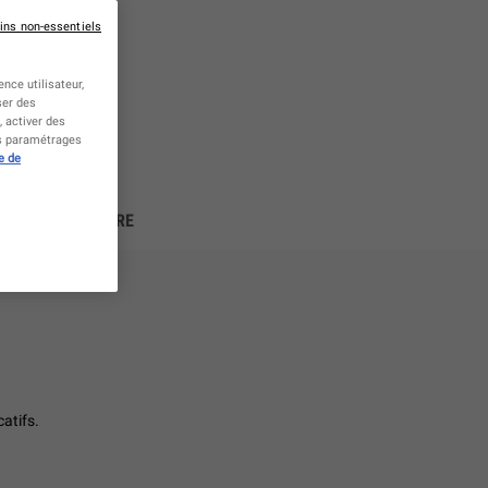
ins non-essentiels
nce utilisateur,
ser des
 activer des
es paramétrages
e de
COURS DE MAÎTRE
atifs.