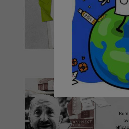
Born 
ov
efficac