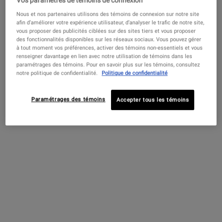
Vos paramètres de témoins de connexion
Nous et nos partenaires utilisons des témoins de connexion sur notre site
afin d’améliorer votre expérience utilisateur, d’analyser le trafic de notre site,
vous proposer des publicités ciblées sur des sites tiers et vous proposer
des fonctionnalités disponibles sur les réseaux sociaux. Vous pouvez gérer
à tout moment vos préférences, activer des témoins non-essentiels et vous
renseigner davantage en lien avec notre utilisation de témoins dans les
paramétrages des témoins. Pour en savoir plus sur les témoins, consultez
DERNIÈRE CHANCE !
notre politique de confidentialité.
Politique de confidentialité
OBTENEZ JUSQU'À 50% SUR UNE SÉLECTION DE
Paramétrages des témoins
Accepter tous les témoins
PRODUITS !*
OFFRE VALIDE :
Cette offre est valide jusqu’à épuisement des stocks !
+
AVERTISSEMENT
MAGASINER LA COLLECTION