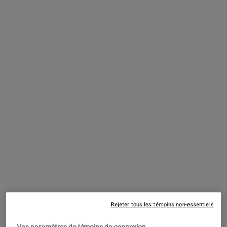
30% DE RABAIS SUR UNE SÉLECTION DE
PRODUITS ACNÉ.
OFFRE VALIDE :
Du 1 août 2026 (12 A.M. EST) au 1 octobre 2026 (3 A.M.
EST)
+
AVERTISSEMENT
MAGASINEZ LA COLLECTION
Rejeter tous les témoins non-essentiels