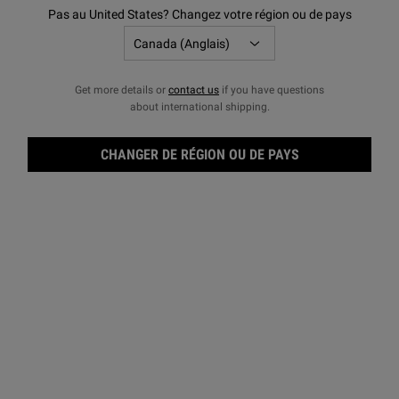
Affiner
Sort:
Pas au United States? Changez votre région ou de pays
Filters menu
Get more details or
contact us
if you have questions
about international shipping.
CHANGER DE RÉGION OU DE PAYS
Shampooing aux acides aminés
Body Fuel
Un shampooing aux acides aminés qui
Nettoyant energisant tout-en-un
nettoie et adoucit les cheveux. Profitez
d'une option d'emballage durable sur
nous! Recevez une bouteille Refill-A-
4.4
(732)
4.1
(229)
Bottle gratuite avec votre achat de d'un
sachet rechargeable !