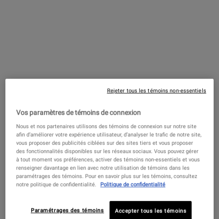
Choix de Taille
Choix de Taille
100,00 $
35,00 $
SHAMPOOING AUX ACIDES AMINÉS
BODY 
AJOUTER AU PANIER
AJOUTER AU PANIER
Rejeter tous les témoins non-essentiels
Vos paramètres de témoins de connexion
Nous et nos partenaires utilisons des témoins de connexion sur notre site
afin d’améliorer votre expérience utilisateur, d’analyser le trafic de notre site,
vous proposer des publicités ciblées sur des sites tiers et vous proposer
des fonctionnalités disponibles sur les réseaux sociaux. Vous pouvez gérer
à tout moment vos préférences, activer des témoins non-essentiels et vous
renseigner davantage en lien avec notre utilisation de témoins dans les
paramétrages des témoins. Pour en savoir plus sur les témoins, consultez
notre politique de confidentialité.
Politique de confidentialité
Revitalisant aux acides aminés
Paramétrages des témoins
Accepter tous les témoins
Après-shampooing doux sans silicone pour