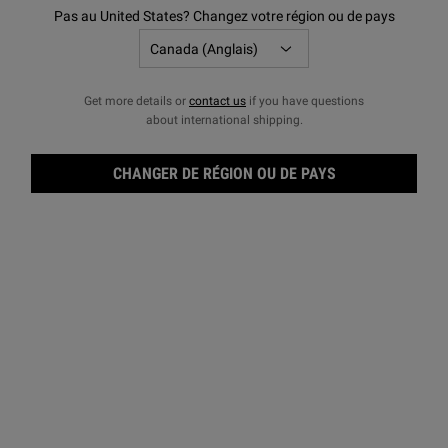
Oui,
la crème solaire
expire. Apprenez-en plus sur la durée
Pas au United States? Changez votre région ou de pays
de vie de la crème solaire et
les conseils importants sur le
FPS pour protéger votre peau toute l'année.
DANS CET ARTICLE:
Get more details or
contact us
if you have questions
about international shipping.
Calendrier d'expiration de la crème solaire
Conseils d'expiration du FPS
CHANGER DE RÉGION OU DE PAYS