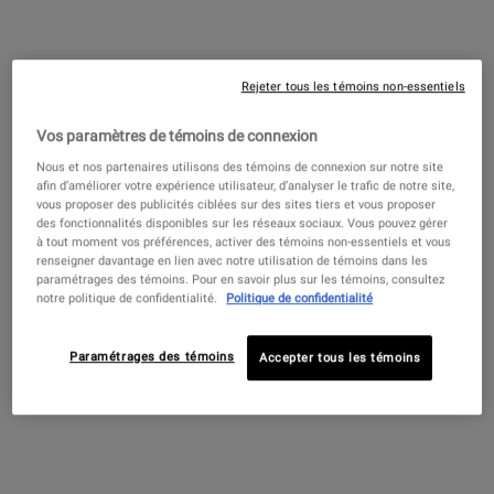
pour le visage, nous vous recommandons de les
utiliser avant la date d'expiration et de les conserver
hors de votre salle de bain, où l'humidité de la douche
Rejeter tous les témoins non-essentiels
ou du bain peut dégrader la crème solaire et modifier
également la formulation. En règle générale, vous
Vos paramètres de témoins de connexion
devez vérifier régulièrement la formulation de votre
Nous et nos partenaires utilisons des témoins de connexion sur notre site
crème solaire pour voir si vous remarquez des
afin d’améliorer votre expérience utilisateur, d’analyser le trafic de notre site,
changements de couleur, d'odeur ou si la formule
vous proposer des publicités ciblées sur des sites tiers et vous proposer
des fonctionnalités disponibles sur les réseaux sociaux. Vous pouvez gérer
commence à se séparer.
à tout moment vos préférences, activer des témoins non-essentiels et vous
renseigner davantage en lien avec notre utilisation de témoins dans les
paramétrages des témoins. Pour en savoir plus sur les témoins, consultez
notre politique de confidentialité.
Politique de confidentialité
Paramétrages des témoins
Accepter tous les témoins