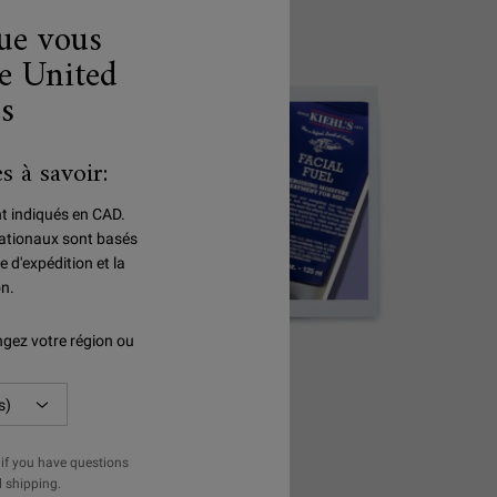
que vous
e United
es
s à savoir:
nt indiqués en CAD.
rnationaux sont basés
e d'expédition et la
on.
gez votre région ou
E
HOMMES
if you have questions
l shipping.