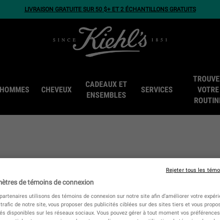
LIVRAISON GRATUITE SUR 50 $+ ET 2 ÉCHANTILLONS GRATUITS
TROUVE
CADEAUX ET
HOMMES
CHEVEUX
SERVICES
VOTRE
ENSEMBLES
ROUTIN
 a aucun résultat pour votre recherch
Rejeter tous les témo
terme.
ètres de témoins de connexion
artenaires utilisons des témoins de connexion sur notre site afin d’améliorer votre expérie
 trafic de notre site, vous proposer des publicités ciblées sur des sites tiers et vous propo
tés disponibles sur les réseaux sociaux. Vous pouvez gérer à tout moment vos préférences,