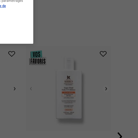
es paramétrages
e de