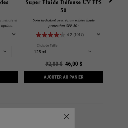
des
Super Fluide Défense UV FPS
Masqu
50
Pé
 nettoie et
Soin hydratant avec écran solaire haute
Rafraîchit 
e option
protection SPF 50+
evez une
4.2
(1017)
 votre achat
!
Choix de Taille
Old price
92,00 $
New price
46,00 $
SHAMPOOING AUX ACIDES AMINÉS
SUPER FLUIDE DÉFENSE
AJOUTER AU PANIER