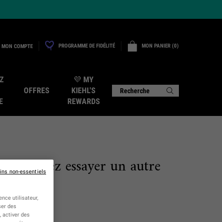
PROGRAMME DE FIDÉLITÉ
MON PANIER
0
MON COMPTE
0 PRODUCT IN CART
Z
💜 MY
OFFRES
KIEHL'S
Recherche
E
REWARDS
e. Veuillez essayer un autre
ins non-essentiels
nce utilisateur,
ser des
 activer des