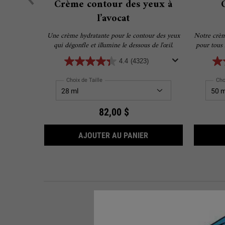
Crème contour des yeux à
l’avocat
Une crème hydratante pour le contour des yeux
Notre crème
qui dégonfle et illumine le dessous de l'œil.
pour tous 
sensibles.
4.4
(4323)
offrir u
Choix de Taille
Cho
82,00 $
CRÈME CONTOUR DES 
AJOUTER AU PANIER