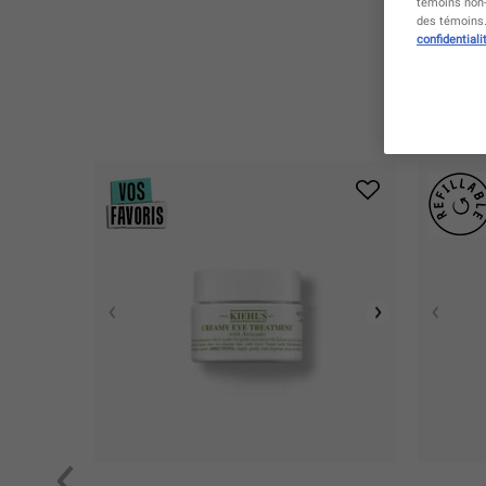
témoins non-
des témoins. 
confidentiali