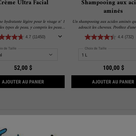
Crème Ultra Facial
Shampooing aux aci
aminés
 hydratante légère pour le visage n° 1
Un shampooing aux acides aminés qui
les types de peau, y compris les peaux
adoucit les cheveux. Profitez d'un
 Formulée avec 4,5 % de squalane pour
d'emballage durable sur nous! Rec
4.7
(11450)
4.4
(732)
ne hydratation de 24 heures pour une
bouteille Refill-A-Bottle gratuite avec
peau plus douce et plus lisse.
de d'un sachet rechargeable 
ix de Taille
Choix de Taille
52,00 $
100,00 $
YEUX À L’AVOCAT
CRÈME ULTRA FACIAL
AJOUTER AU PANIER
AJOUTER AU PANIER