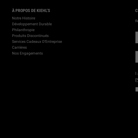
À PROPOS DE KIEHL’S
C
Notre Histoire
R
Développement Durable
Philanthropie
Produits Discontinués
Services Cadeaux D’Entreprise
Carrières
Nos Engagements
I
P