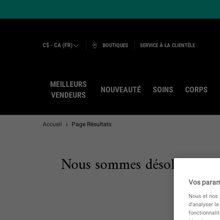
C$ - CA (FR)
BOUTIQUES
SERVICE À LA CLIENTÈLE
MEILLEURS
NOUVEAUTÉ
SOINS
CORPS
VENDEURS
Main content
Accueil
Page Résultats
Nous sommes désolés, il n’y
Vos param
Nous et nos p
d’analyser le
fonctionnali