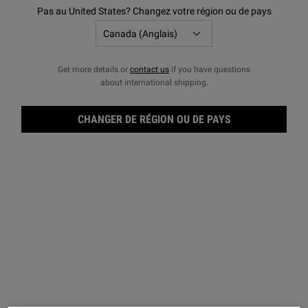
Pas au United States? Changez votre région ou de pays
Get more details or
contact us
if you have questions
about international shipping.
Baume à lèvres #1
Crème de Rasage Sans Blaireau
"Close Shavers" Aigle Blanc
Protège temporairement et aide à
Une crème à raser haute fraîcheur
CHANGER DE RÉGION OU DE PAYS
régénérer la peau morte et les lèvres
sèches.
3.1
(1154)
4.5
(328)
Une Taille Disponible
Choix de Taille
15 ml
18,00 $
35,00 $
BAUME À LÈVRES #1
CRÈME
AJOUTER AU PANIER
AJOUTER AU PANIER