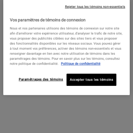
Rejeter tous les témoins non-essentiels
Vos paramètres de témoins de connexion
Nous et nos partenaires utilisons des témoins de connexion sur notre site
afin d’améliorer votre expérience utilisateur, d’analyser le trafic de notre site,
vous proposer des publicités ciblées sur des sites tiers et vous proposer
des fonctionnalités disponibles sur les réseaux sociaux. Vous pouvez gérer
à tout moment vos préférences, activer des témoins non-essentiels et vous
renseigner davantage en lien avec notre utilisation de témoins dans les
Ultra Facial Moisturizer
paramétrages des témoins. Pour en savoir plus sur les témoins, consultez
notre politique de confidentialité.
Politique de confidentialité
Cette lotion hydratante douce est
rapidement absorbée par la peau et la
Paramétrages des témoins
Accepter tous les témoins
laisse douce et nourrie. L'action
hydratante de cette formule se prolonge
4.3
(887)
dans les couches plus profondes de
l’épiderme tout au long de la journée et à
Choix de Taille
tout moment pour hydrater et revitaliser
la peau.
55,00 $