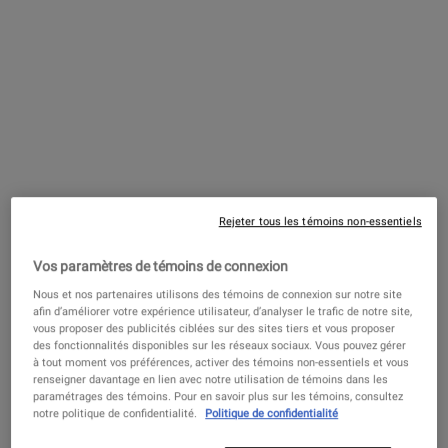
Shampooing aux acides aminés
Un shampooing aux acides aminés qui
Rejeter tous les témoins non-essentiels
nettoie et adoucit les cheveux. Profitez
d'une option d'emballage durable sur
Vos paramètres de témoins de connexion
nous! Recevez une bouteille Refill-A-
4.4
(732)
Bottle gratuite avec votre achat de d'un
Nous et nos partenaires utilisons des témoins de connexion sur notre site
sachet rechargeable !
Choix de Taille
afin d’améliorer votre expérience utilisateur, d’analyser le trafic de notre site,
vous proposer des publicités ciblées sur des sites tiers et vous proposer
des fonctionnalités disponibles sur les réseaux sociaux. Vous pouvez gérer
à tout moment vos préférences, activer des témoins non-essentiels et vous
90,00 $
renseigner davantage en lien avec notre utilisation de témoins dans les
paramétrages des témoins. Pour en savoir plus sur les témoins, consultez
notre politique de confidentialité.
Politique de confidentialité