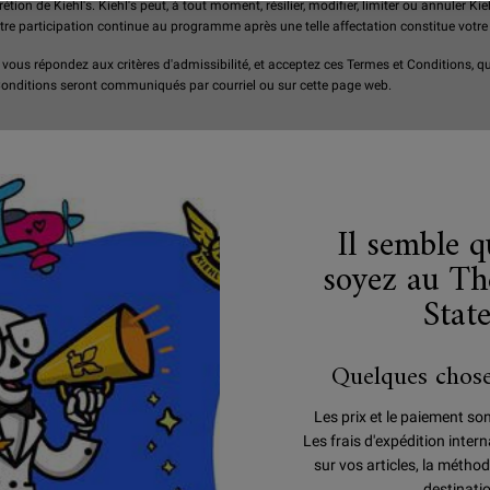
étion de Kiehl's. Kiehl's peut, à tout moment, résilier, modifier, limiter ou annuler 
Votre participation continue au programme après une telle affectation constitue votre
 vous répondez aux critères d'admissibilité, et acceptez ces Termes et Conditions, qu
 Conditions seront communiqués par courriel ou sur cette page web.
Il semble 
soyez au Th
Stat
PROFITEZ
OFFRES
MAINTENANT,
EXCLUSIVES
PAYEZ PLUS TARD
Quelques chose
Les prix et le paiement so
Les frais d'expédition inte
À PROPOS DE KIEHL’S
C
sur vos articles, la méthod
Notre Histoire
R
destinati