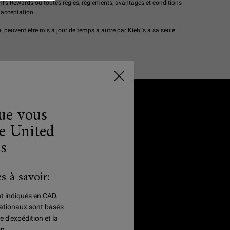
Kiehl's Rewards ou toutes règles, règlements, avantages et conditions
 acceptation.
i peuvent être mis à jour de temps à autre par Kiehl's à sa seule
que vous
e United
es
2 ÉCHANTILLONS
À CHAQUE ACHAT
s à savoir:
nt indiqués en CAD.
rnationaux sont basés
ONNECTEZ-VOUS AVEC NOUS
e d'expédition et la
(*)
equired
on.