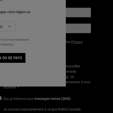
gez votre région ou
Votre courriel
*
Votre téléphone portable
if you have questions
 agree to receive marketing compliant with the
Privacy
l shipping.
olicy
.
Oui, je m’inscris aux
Emails
 OU DE PAYS
J'accepte expressément de recevoir des nouvelles
exclusives et des promotions de Kiehl's Canada
conformes à la
politique de confidentialité
. Je
comprends que je peux retirer mon consentement à tout
moment.
*
Oui, je m'inscris aux
messages textes (SMS)
Je consens expressément à ce que Kiehl's Canada