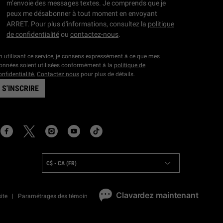
m’envoie des messages textes. Je comprends que je
peux me désabonner à tout moment en envoyant
ARRET. Pour plus d'informations, consultez la
politique
de confidentialité
ou
contactez-nous
.
n utilisant ce service, je consens expressément à ce que mes
onnées soient utilisées conformément à la
politique de
onfidentialité.
Contactez nous
pour plus de détails.
S'INSCRIRE
OCATION:
C$ - CA (FR)
ite
Paramétrages des témoins
Déclaration Sur L'Accessibilité