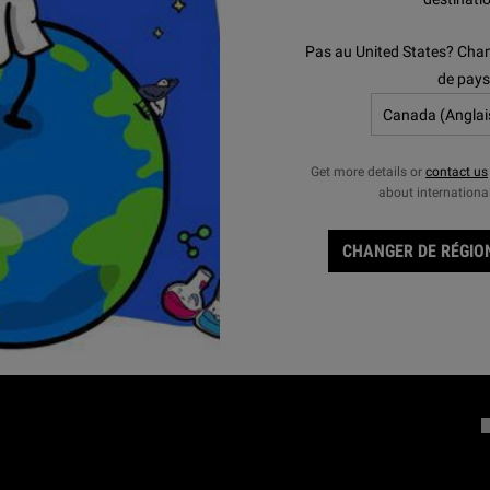
Développement Durable
Philanthropie
Produits Discontinués
Pas au United States? Chan
Services Cadeaux D’Entreprise
de pays
Carrières
Nos Engagements
Get more details or
contact us
I
about internationa
P
CHANGER DE RÉGION