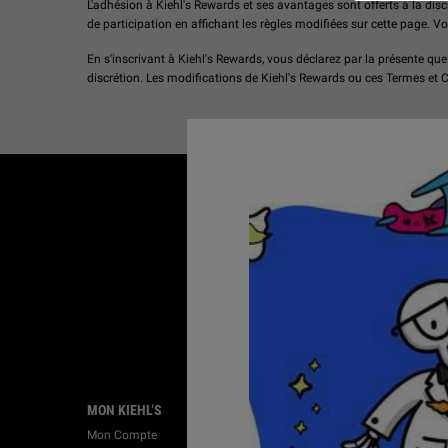
L'adhésion à Kiehl's Rewards et ses avantages sont offerts à la discr
de participation en affichant les règles modifiées sur cette page. 
En s'inscrivant à Kiehl's Rewards, vous déclarez par la présente que
discrétion. Les modifications de Kiehl's Rewards ou ces Termes et
LIVRAISON
GRATUITE SUR
ACHAT DE 50$+
Footer navigation
MON KIEHL’S
SERVICE À LA CLIENTÈLE
Mon Compte
Suivi des commandes