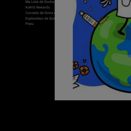
Ma Liste de Souhaits
Contactez-nous
Kiehl’s Rewards
Trouver Un Magasin
Conseils de Soins de la Peau
Trouver une boutique Kiehl's
Explorateur de Soins de la
FAQ
Peau
Expédition et Retours