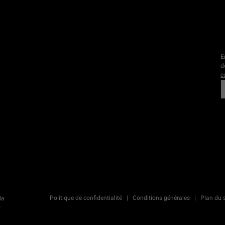
E
d
c
L
Politique de confidentialité
Conditions générales
Plan du s
la
r