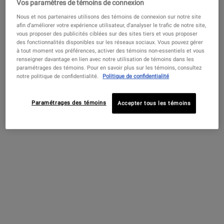
Vos paramètres de témoins de connexion
4.6
(3948)
Nous et nos partenaires utilisons des témoins de connexion sur notre site
Choix de Taille
afin d’améliorer votre expérience utilisateur, d’analyser le trafic de notre site,
vous proposer des publicités ciblées sur des sites tiers et vous proposer
des fonctionnalités disponibles sur les réseaux sociaux. Vous pouvez gérer
à tout moment vos préférences, activer des témoins non-essentiels et vous
renseigner davantage en lien avec notre utilisation de témoins dans les
76,00 $
―
AJOUTER AU PANIER
CONCEN
paramétrages des témoins. Pour en savoir plus sur les témoins, consultez
notre politique de confidentialité.
Politique de confidentialité
PDP Find A Store Section
RÉSERVEZ MAINTENANT!
Réserver ma consultation
Paramétrages des témoins
Accepter tous les témoins
Réservez une consultation en magasin ou en ligne pour découvrir
votre routine de soins de la peau personnalisée!
PDP Sections Accordion
Qu'est-ce que c'est
Notre peeling facial puissant, mais doux, exfolie
efficacement pendant votre sommeil pour une peau