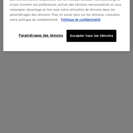
à tout moment vos préférences, activer des témoins non-essentiels et vous
PDP Find A Store Section
renseigner davantage en lien avec notre utilisation de témoins dans les
RÉSERVEZ MAINTENANT!
Réserver ma consultation
paramétrages des témoins. Pour en savoir plus sur les témoins, consultez
notre politique de confidentialité.
Politique de confidentialité
Réservez une consultation en magasin ou en ligne pour découvrir
votre routine de soins de la peau personnalisée!
Paramétrages des témoins
Accepter tous les témoins
PDP Sections Accordion
Qu'est-ce que c'est