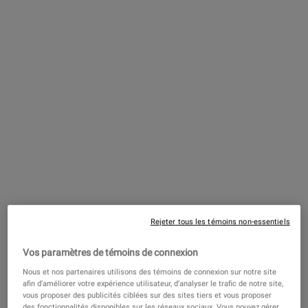
Baume barrière ultra-facial au
squalane
4.6
(681)
Une Taille Disponible
9 g
OLD PRICE
NEW PRICE
39,00 $
23,40 $
―
AJOUTER AU
PANIER
BAUME BARRIÈRE UL
Sérum UV Beyond Screen Miner-All
- Large spectre FPS 50+
4.8
(942)
Rejeter tous les témoins non-essentiels
Une Taille Disponible
40 ml
Vos paramètres de témoins de connexion
Nous et nos partenaires utilisons des témoins de connexion sur notre site
afin d’améliorer votre expérience utilisateur, d’analyser le trafic de notre site,
45,00 $
―
AJOUTER AU PANIER
SÉRUM 
vous proposer des publicités ciblées sur des sites tiers et vous proposer
des fonctionnalités disponibles sur les réseaux sociaux. Vous pouvez gérer