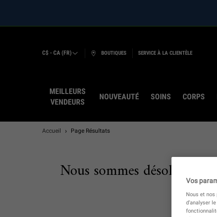
ACHETEZ LA CRÈME
LOYAUTÉ :
C$ - CA (FR)
BOUTIQUES
SERVICE À LA CLIENTÈLE
MEILLEURS
NOUVEAUTÉ
SOINS
CORPS
VENDEURS
Main content
Accueil
Page Résultats
Nous sommes désolés, il n’y
Vos param
Nous et nos p
d’analyser le
fonctionnali