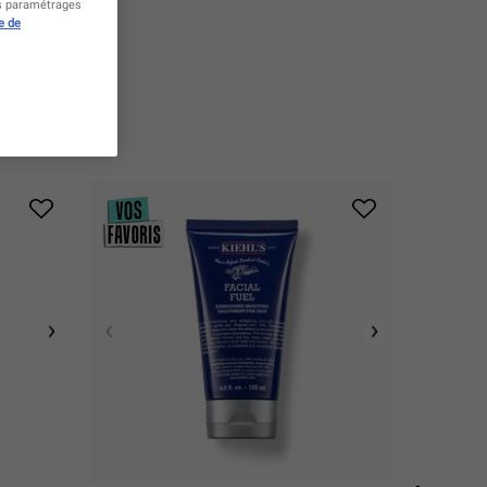
es paramétrages
e de