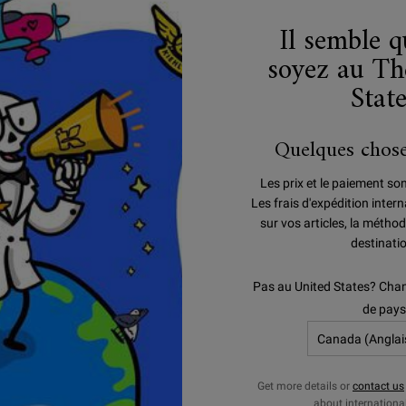
Il semble 
soyez au Th
Stat
Quelques chose
Les prix et le paiement so
Les frais d'expédition inte
sur vos articles, la méthod
destinati
Pas au United States? Chan
ULTRA FACIAL
PROTECTION SOLAIR
de pays
Get more details or
contact us
about internationa