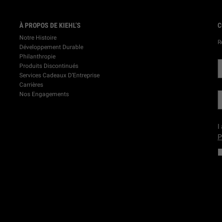
À PROPOS DE KIEHL’S
C
Notre Histoire
R
Développement Durable
Philanthropie
Produits Discontinués
Services Cadeaux D’Entreprise
Carrières
Nos Engagements
I
P