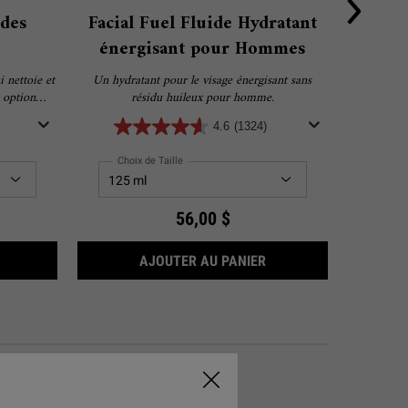
des
Facial Fuel Fluide Hydratant
Super 
énergisant pour Hommes
 nettoie et
Un hydratant pour le visage énergisant sans
Soin h
e option
résidu huileux pour homme.
evez une
4.6
(1324)
 votre achat
!
Choix de Taille
Choi
56,00 $
SHAMPOOING AUX ACIDES AMINÉS
FACIAL FUEL FLUIDE
AJOUTER AU PANIER