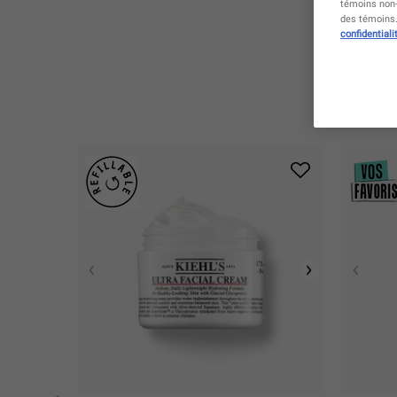
témoins non-
des témoins. 
confidentiali