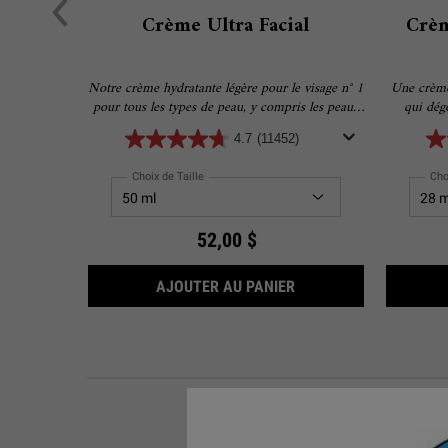
Crème Ultra Facial
Crèm
Notre crème hydratante légère pour le visage n° 1
Une crème
pour tous les types de peau, y compris les peaux
qui dégo
sensibles. Formulée avec 4,5 % de squalane pour
4.7
(11452)
offrir une hydratation de 24 heures pour une
peau plus douce et plus lisse.
Choix de Taille
Cho
52,00 $
CRÈME ULTRA FACIAL
AJOUTER AU PANIER