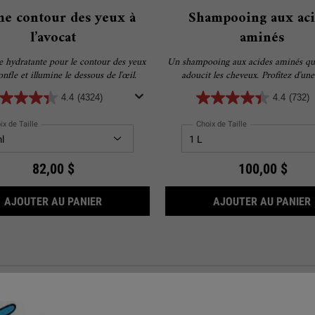
e contour des yeux à
Shampooing aux aci
l’avocat
aminés
 hydratante pour le contour des yeux
Un shampooing aux acides aminés qui
nfle et illumine le dessous de l'œil.
adoucit les cheveux. Profitez d'un
d'emballage durable sur nous! Rec
4.4
(4324)
4.4
(732)
bouteille Refill-A-Bottle gratuite avec
de d'un sachet rechargeable 
ix de Taille
Choix de Taille
82,00 $
100,00 $
CRÈME CONTOUR DES YEUX À L’AVOCAT
AJOUTER AU PANIER
AJOUTER AU PANIER