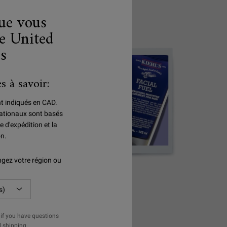
que vous
e United
es
s à savoir:
nt indiqués en CAD.
rnationaux sont basés
e d'expédition et la
on.
gez votre région ou
E
HOMMES
if you have questions
l shipping.