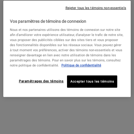
Pas au United States? Changez votre région ou de pays
Rejeter tous les témoins non-essentiels
Vos paramètres de témoins de connexion
Affiner
Sort:
Filters menu
Nous et nos partenaires utilisons des témoins de connexion sur notre site
Get more details or
contact us
if you have questions
afin d’améliorer votre expérience utilisateur, d’analyser le trafic de notre site,
about international shipping.
vous proposer des publicités ciblées sur des sites tiers et vous proposer
des fonctionnalités disponibles sur les réseaux sociaux. Vous pouvez gérer
à tout moment vos préférences, activer des témoins non-essentiels et vous
CHANGER DE RÉGION OU DE PAYS
renseigner davantage en lien avec notre utilisation de témoins dans les
paramétrages des témoins. Pour en savoir plus sur les témoins, consultez
notre politique de confidentialité.
Politique de confidentialité
Paramétrages des témoins
Accepter tous les témoins
Concentré très puissant
Clearly Corrective™ Solution
réducteur de rides
Taches Brunes
Un sérum anti-âge pour le visage à la
Un sérum pour le visage à la vitamine C