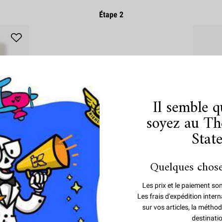
Étape 2
Il semble 
soyez au Th
Stat
Quelques chose
ant
Cr
Fouett
Les prix et le paiement so
Les frais d'expédition inte
arfumé pour
Crème fou
sur vos articles, la méthod
e option
destinati