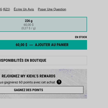
.6
(621)
Écrire Un Avis
Poser Une Question
226 g
60,00 $
Selected
, 1 of 1
(0,27 $ / g)
EN STOCK
60,00 $
―
AJOUTER AU PANIER
CREME DE CORPS BEURR
DISPONIBILITÉS EN BOUTIQUE
REJOIGNEZ MY KIEHL’S REWARDS
us gagnerez 60 points avec cet achat
GAGNEZ DES POINTS
 le Corps au Lait de Soja et Miel - Zoom image