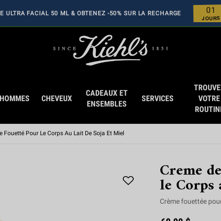
1
0
 ULTRA FACIAL 50 ML & OBTENEZ -50% SUR LA RECHARGE
0
0
JOURS
TROUVE
CADEAUX ET
HOMMES
CHEVEUX
SERVICES
VOTRE
ENSEMBLES
ROUTIN
 Fouetté Pour Le Corps Au Lait De Soja Et Miel
Creme de
le Corps 
Crème fouettée pour 