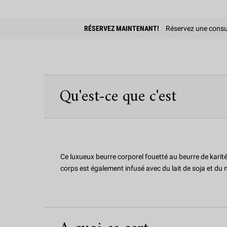
PDP Find A Store Section
RÉSERVEZ MAINTENANT!
Réservez une consul
PDP Sections Accordion
Qu'est-ce que c'est
Ce luxueux beurre corporel fouetté au beurre de karité
corps est également infusé avec du lait de soja et du m