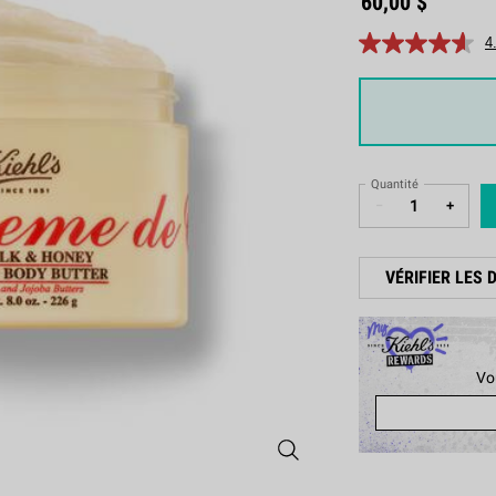
60,00 $
4
One taille only
Quantité
−
+
VÉRIFIER LES 
Vo
Creme de Corps Beurre Fouetté pour