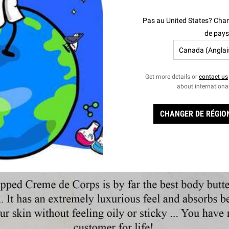
evez une
 votre achat
br>
Pas au United States? Chan
de pays
Get more details or
contact us
GEL LIQUIDE NETTOYANT DOUCHE ET BAIN - PAMPLEMOUSSE
about internationa
CHANGER DE RÉGION