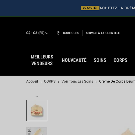
ACHETEZ LA CRÈME
LOYAUTÉ :
C$ - CA (FR)
BOUTIQUES
SERVICE À LA CLIENTÈLE
MEILLEURS
NOUVEAUTÉ
SOINS
CORPS
VENDEURS
Main content
Accueil
CORPS
Voir Tous Les Soins
Creme De Corps Beurre