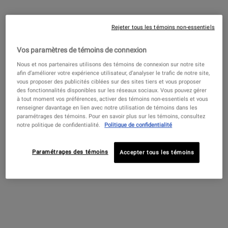
Crème de Corps
4.6
(2253)
Rejeter tous les témoins non-essentiels
Choix de Taille
Vos paramètres de témoins de connexion
Nous et nos partenaires utilisons des témoins de connexion sur notre site
afin d’améliorer votre expérience utilisateur, d’analyser le trafic de notre site,
vous proposer des publicités ciblées sur des sites tiers et vous proposer
85,00 $
―
AJOUTER AU PANIER
CRÈME 
des fonctionnalités disponibles sur les réseaux sociaux. Vous pouvez gérer
à tout moment vos préférences, activer des témoins non-essentiels et vous
Baume à lèvres #1
renseigner davantage en lien avec notre utilisation de témoins dans les
paramétrages des témoins. Pour en savoir plus sur les témoins, consultez
3.1
(1154)
notre politique de confidentialité.
Politique de confidentialité
Une Taille Disponible
15 ml
Paramétrages des témoins
Accepter tous les témoins
18,00 $
―
AJOUTER AU PANIER
BAUME 
Gel Liquide Nettoyant Douche et Bain
- Pamplemousse