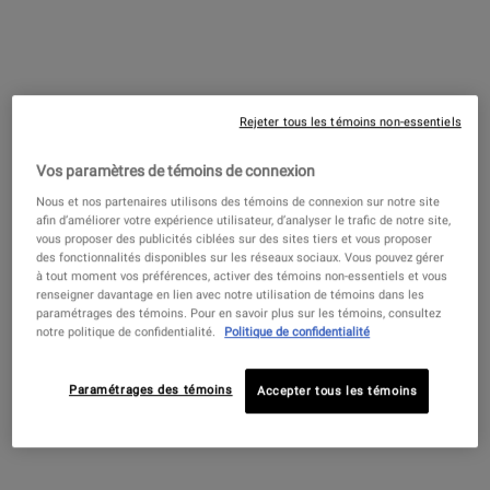
Crème super multi-correctrice
4.0
(2294)
Choix de Taille
Rejeter tous les témoins non-essentiels
103,00 $
―
AJOUTER AU PANIER
CRÈME 
Vos paramètres de témoins de connexion
Nous et nos partenaires utilisons des témoins de connexion sur notre site
Clearly Corrective™ Exfoliant
afin d’améliorer votre expérience utilisateur, d’analyser le trafic de notre site,
quotidien triple acides retexturisant
vous proposer des publicités ciblées sur des sites tiers et vous proposer
des fonctionnalités disponibles sur les réseaux sociaux. Vous pouvez gérer
4.7
(319)
à tout moment vos préférences, activer des témoins non-essentiels et vous
renseigner davantage en lien avec notre utilisation de témoins dans les
Une Taille Disponible
paramétrages des témoins. Pour en savoir plus sur les témoins, consultez
30 ml
notre politique de confidentialité.
Politique de confidentialité
Paramétrages des témoins
Accepter tous les témoins
67,50 $
―
AJOUTER AU PANIER
CLEARLY
PDP Find A Store Section
RÉSERVEZ MAINTENANT!
Réserver ma consultation