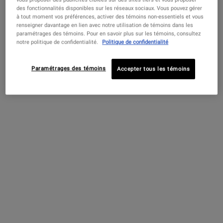
Mode d’emploi
des fonctionnalités disponibles sur les réseaux sociaux. Vous pouvez gérer
à tout moment vos préférences, activer des témoins non-essentiels et vous
renseigner davantage en lien avec notre utilisation de témoins dans les
paramétrages des témoins. Pour en savoir plus sur les témoins, consultez
Avant et après
Avant et après Baume barrière ultra-facial au squalane
notre politique de confidentialité.
Politique de confidentialité
Paramétrages des témoins
Accepter tous les témoins
Notre Baume Ultra Barrière Visage est
cliniquement prouvé pour :