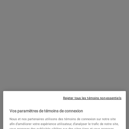
Notre baume barrière invisible, riche en ingrédients
renforçant la barrière comme le squalane et les pro-
céramides, est spécialement formulé pour hydrater la
peau en profondeur et renforcer la barrière cutanée. Ce
baume barrière ultra facial offre un soutien hydratant
toute la journée à la maison et en déplacement, se
superpose parfaitement au maquillage et peut être
réappliqué jusqu'à 4 fois par jour !
Rejeter tous les témoins non-essentiels
A quoi ça sert
Vos paramètres de témoins de connexion
Principaux ingrédients
Nous et nos partenaires utilisons des témoins de connexion sur notre site
afin d’améliorer votre expérience utilisateur, d’analyser le trafic de notre site,
vous proposer des publicités ciblées sur des sites tiers et vous proposer