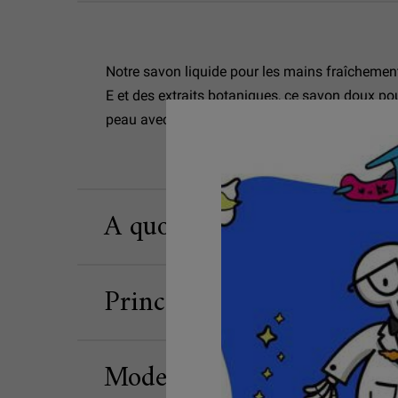
Notre savon liquide pour les mains fraîchement 
E et des extraits botaniques, ce savon doux pou
peau avec notre savon à mains aromatique à 
A quoi ça sert
Principaux ingrédients
Mode d’emploi