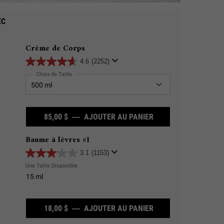
EC
Crème de Corps
4.6
(2252)
Choix de Taille
85,00 $
―
AJOUTER AU PANIER
CRÈME DE CORPS
Baume à lèvres #1
3.1
(1153)
Une Taille Disponible
15 ml
18,00 $
―
AJOUTER AU PANIER
BAUME À LÈVRES #1