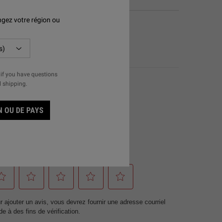
gez votre région ou
UESTIONS & RÉPONSES
if you have questions
l shipping.
 OU DE PAYS