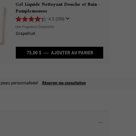
Gel Liquide Nettoyant Douche et Bain -
Pamplemousse
4.3
(250)
Une Fragrance Disponible
Grapefruit
75,00 $
―
AJOUTER AU PANIER
GEL LIQUIDE NETTO
a peau personnalisée!
Réserver ma consultation