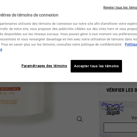
4
Rejeter tous les témo
ètres de témoins de connexion
One fragrance only
Grapefruit
artenaires utilisons des témoins de connexion sur notre site afin d’améliorer votre expérie
Selected
, 1 of 1
 trafic de notre site, vous proposer des publicités ciblées sur des sites tiers et vous propo
tés disponibles sur les réseaux sociaux. Vous pouvez gérer à tout moment vos préférences,
essentiels et vous renseigner davantage en lien avec notre utilisation de témoins dans l
200 
Pour en savoir plus sur les témoins, consultez notre politique de confidentialité.
Politiqu
30,0
S
,
(0,15 $
té
Quantité
Paramétrages des témoins
Accepter tous les témoins
−
+
VÉRIFIER LES 
Vo
Savons liquides pour les mains -