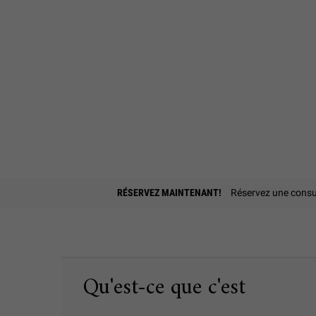
PDP Find A Store Section
RÉSERVEZ MAINTENANT!
Réservez une consul
PDP Sections Accordion
Qu'est-ce que c'est