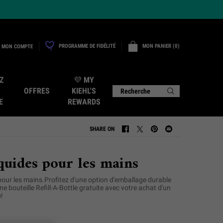
PROGRAMME DE FIDÉLITÉ
MON PANIER
0
MON COMPTE
0 PRODUCT IN CART
Z
💜 MY
OFFRES
KIEHL'S
Recherche
E
REWARDS
SHARE ON
SHARE ON FACEBOOK
SHARE ON TWITTER
SHARE ON PINTEREST
SHARE ON EMAIL
quides pour les mains
pour les mains.Profitez d'une option d'emballage durable
e bouteille Refill-A-Bottle gratuite avec votre achat d'un
!