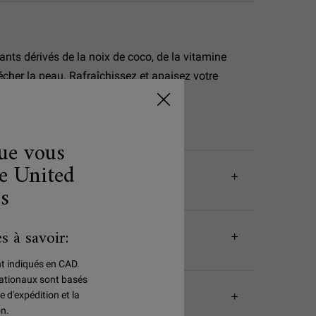
nts dérivés de la noix de coco, de la vitamine
écher la peau. Rafraîchissez et apaisez votre
que vous
e United
es
s à savoir:
nt indiqués en CAD.
rnationaux sont basés
e d'expédition et la
on.